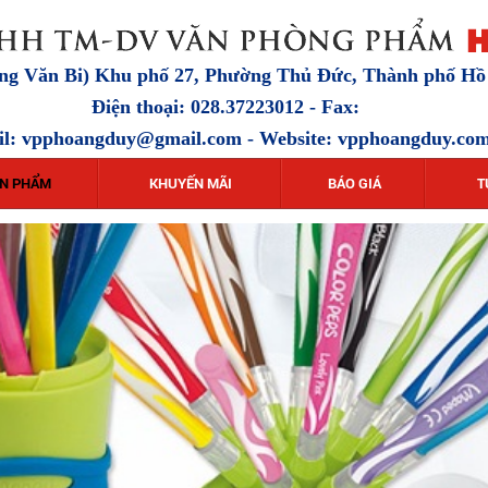
ặng Văn Bi) Khu phố 27, Phường Thủ Đức, Thành phố H
Điện thoại: 028.37223012 - Fax:
il:
vpphoangduy@gmail.com
- Website: vpphoangduy.co
N PHẨM
KHUYẾN MÃI
BÁO GIÁ
T