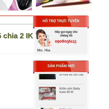
HỖ TRỢ TRỰC TUYẾN
Máy tính Casio fx-
580VN X
 chia 2 IK
0908056115
Bìa MENU
CLEAR BOOK 20
lá may da cao cấp
Mrs. Hòa
Bìa MENU
SẢN PHẨM MỚI
CLEAR BOOK 20
lá may da cao cấp
Khăn ước Baby
Icare 80 tờ
Khăn ước