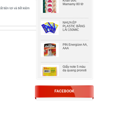
Mamamy 80 tờ
 tiện lợi và tiết kiệm
NHỰA ÉP
PLASTIC BẰNG
LÁI 150MIC
PIN Energizer AA,
AAA
Giấy note 5 màu
dạ quang pronoti
DẬP 2 LỖ KW –
TRIO 938 ( 100
FACEBOOK
TỜ )
Nhựa ép A5
80mic khổ lớn