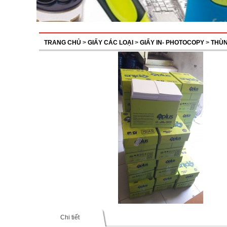
TRANG CHỦ
>
GIẤY CÁC LOẠI
>
GIẤY IN- PHOTOCOPY
>
THÙN
Chi tiết