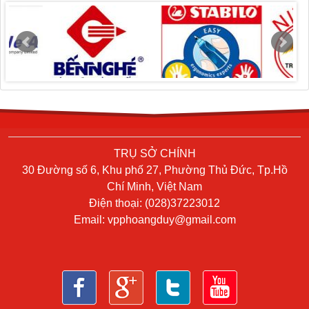
TRỤ SỞ CHÍNH
30 Đường số 6, Khu phố 27, Phường Thủ Đức, Tp.Hồ
Chí Minh, Việt Nam
Điện thoại: (028)37223012
Email:
vpphoangduy@gmail.com