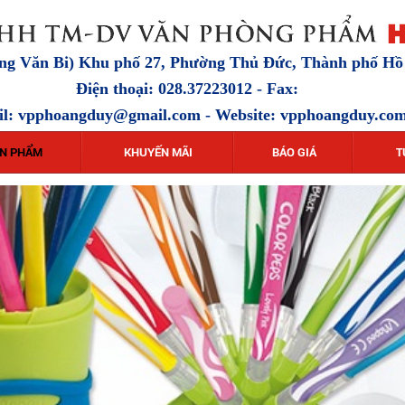
ặng Văn Bi) Khu phố 27, Phường Thủ Đức, Thành phố H
Điện thoại: 028.37223012 - Fax:
il:
vpphoangduy@gmail.com
- Website: vpphoangduy.co
N PHẨM
KHUYẾN MÃI
BÁO GIÁ
T