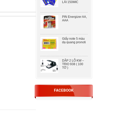
PIN Energizer AA,
AAA
Giấy note 5 màu
dạ quang pronoti
DẬP 2 LỖ KW –
TRIO 938 ( 100
TỜ )
Nhựa ép A5
80mic khổ lớn
FACEBOOK
Máy tính Casio fx-
580VN X