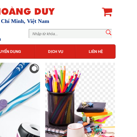
ồ Chí Minh, Việt Nam
m
UYỂN DỤNG
DỊCH VỤ
LIÊN HỆ
Máy tính Casio fx-
580VN X