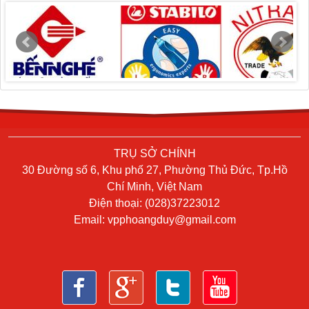
TRỤ SỞ CHÍNH
30 Đường số 6, Khu phố 27, Phường Thủ Đức, Tp.Hồ
Chí Minh, Việt Nam
Điện thoại: (028)37223012
Email:
vpphoangduy@gmail.com