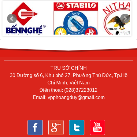
TRỤ SỞ CHÍNH
30 Đường số 6, Khu phố 27, Phường Thủ Đức, Tp.Hồ
Chí Minh, Việt Nam
Điện thoại: (028)37223012
Email:
vpphoangduy@gmail.com