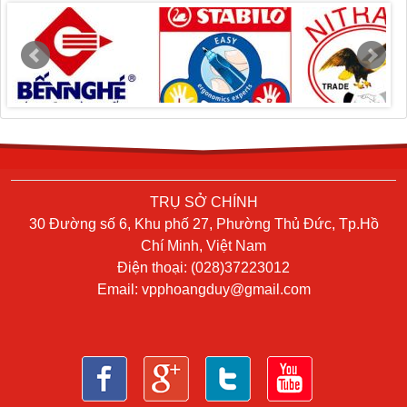
TRỤ SỞ CHÍNH
30 Đường số 6, Khu phố 27, Phường Thủ Đức, Tp.Hồ
Chí Minh, Việt Nam
Điện thoại: (028)37223012
Email:
vpphoangduy@gmail.com