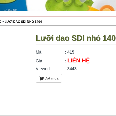
O
>
LƯỠI DAO SDI NHỎ 1404
Lưỡi dao SDI nhỏ 14
Mã
:
415
LIÊN HỆ
Giá
:
Viewed
:
3443
Đặt mua