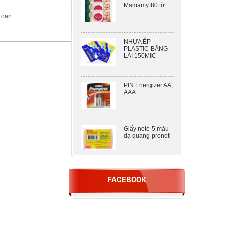
 Loan
NHỰA ÉP
PLASTIC BẰNG
LÁI 150MIC
PIN Energizer AA,
AAA
Giấy note 5 màu
dạ quang pronoti
DẬP 2 LỖ KW –
TRIO 938 ( 100
FACEBOOK
TỜ )
Nhựa ép A5
80mic khổ lớn