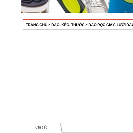
TRANG CHỦ
>
DAO- KÉO- THƯỚC
>
DAO RỌC GIẤY- LƯỠI DA
Chi tiết