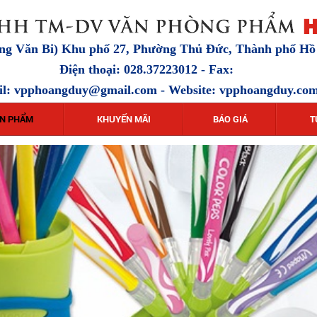
ặng Văn Bi) Khu phố 27, Phường Thủ Đức, Thành phố H
Điện thoại: 028.37223012 - Fax:
il:
vpphoangduy@gmail.com
- Website: vpphoangduy.co
N PHẨM
KHUYẾN MÃI
BÁO GIÁ
T