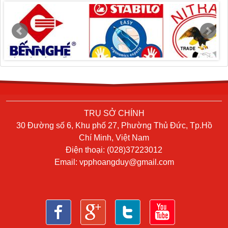
TRỤ SỞ CHÍNH
30 Đường số 6, Khu phố 27, Phường Thủ Đức, Tp.Hồ
Chí Minh, Việt Nam
Điện thoại: (028)37223012
Email:
vpphoangduy@gmail.com