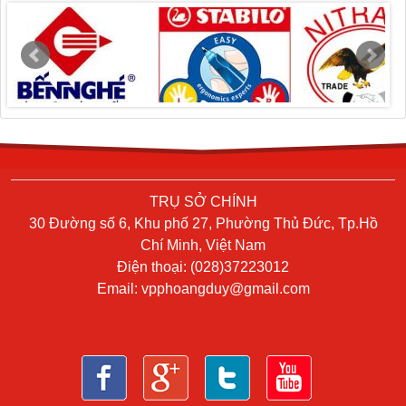
TRỤ SỞ CHÍNH
30 Đường số 6, Khu phố 27, Phường Thủ Đức, Tp.Hồ
Chí Minh, Việt Nam
Điện thoại: (028)37223012
Email:
vpphoangduy@gmail.com