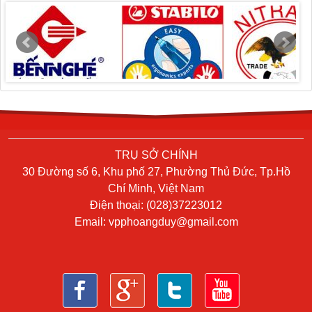
TRỤ SỞ CHÍNH
30 Đường số 6, Khu phố 27, Phường Thủ Đức, Tp.Hồ
Chí Minh, Việt Nam
Điện thoại: (028)37223012
Email:
vpphoangduy@gmail.com