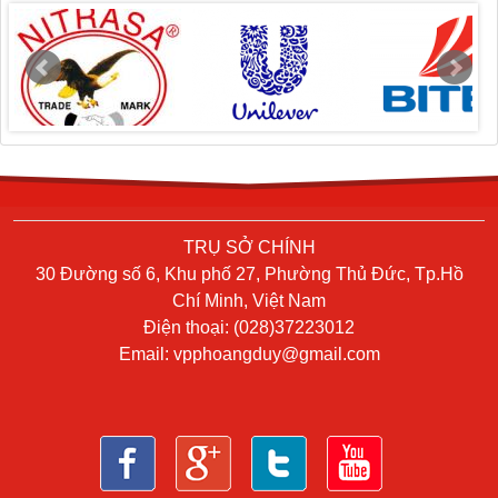
TRỤ SỞ CHÍNH
30 Đường số 6, Khu phố 27, Phường Thủ Đức, Tp.Hồ
Chí Minh, Việt Nam
Điện thoại: (028)37223012
Email:
vpphoangduy@gmail.com