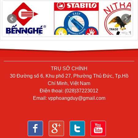
TRỤ SỞ CHÍNH
30 Đường số 6, Khu phố 27, Phường Thủ Đức, Tp.Hồ
Chí Minh, Việt Nam
Điện thoại: (028)37223012
Email:
vpphoangduy@gmail.com