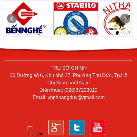
TRỤ SỞ CHÍNH
30 Đường số 6, Khu phố 27, Phường Thủ Đức, Tp.Hồ
Chí Minh, Việt Nam
Điện thoại: (028)37223012
Email:
vpphoangduy@gmail.com