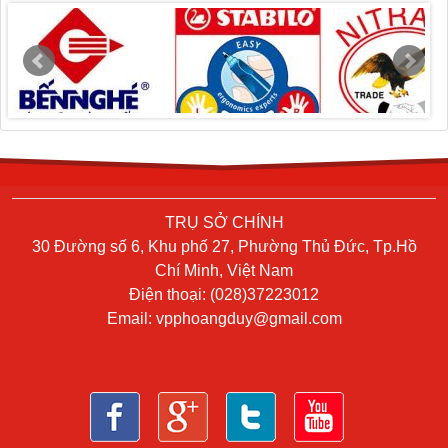
TRỤ SỞ CHÍNH
30 Đường số 6, Khu phố 27, Phường Thủ Đức, Tp.Hồ
Chí Minh, Việt Nam
Điện thoại: (028)37223012
Email:
vpphoangduy@gmail.com