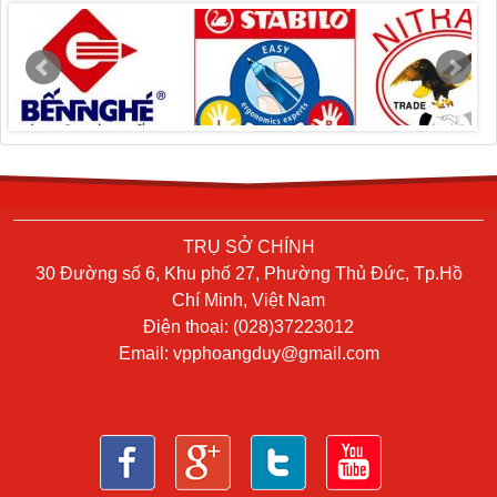
TRỤ SỞ CHÍNH
30 Đường số 6, Khu phố 27, Phường Thủ Đức, Tp.Hồ
Chí Minh, Việt Nam
Điện thoại: (028)37223012
Email:
vpphoangduy@gmail.com