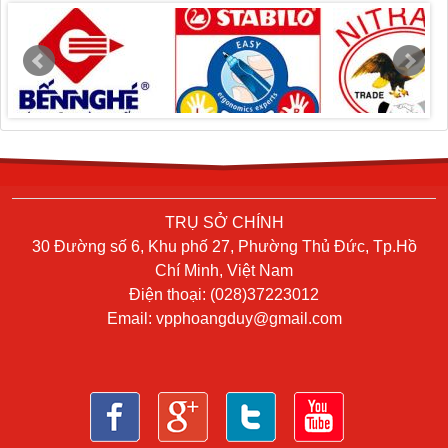
TRỤ SỞ CHÍNH
30 Đường số 6, Khu phố 27, Phường Thủ Đức, Tp.Hồ
Chí Minh, Việt Nam
Điện thoại: (028)37223012
Email:
vpphoangduy@gmail.com