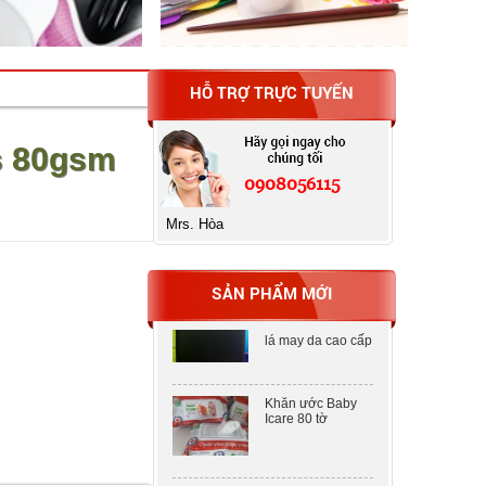
HỖ TRỢ TRỰC TUYẾN
Máy tính Casio fx-
580VN X
s 80gsm
0908056115
Bìa MENU
CLEAR BOOK 20
Mrs. Hòa
lá may da cao cấp
SẢN PHẨM MỚI
Bìa MENU
CLEAR BOOK 20
lá may da cao cấp
Khăn ước Baby
Icare 80 tờ
Khăn ước