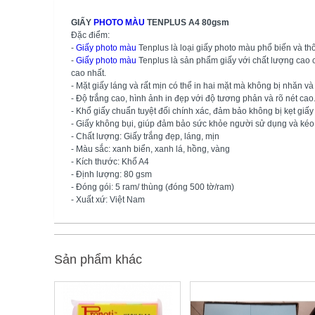
GIẤY
PHOTO MÀU
TENPLUS A4 80gsm
Đặc điểm:
-
Giấy photo màu
Tenplus là loại giấy photo màu phổ biến và th
-
Giấy photo màu
Tenplus là sản phẩm giấy với chất lượng cao c
cao nhất.
- Mặt giấy láng và rất mịn có thể in hai mặt mà không bị nhăn v
- Độ trắng cao, hình ảnh in đẹp với độ tương phản và rõ nét cao
- Khổ giấy chuẩn tuyệt đối chính xác, đảm bảo không bị kẹt giấy 
- Giấy không bụi, giúp đảm bảo sức khỏe người sử dụng và kéo 
- Chất lượng: Giấy trắng đẹp, láng, mịn
- Màu sắc: xanh biển, xanh lá, hồng, vàng
- Kích thước: Khổ A4
- Định lượng: 80 gsm
- Đóng gói: 5 ram/ thùng (đóng 500 tờ/ram)
- Xuất xứ: Việt Nam
Sản phẩm khác