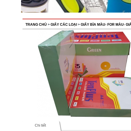
TRANG CHỦ
>
GIẤY CÁC LOẠI
>
GIẤY BÌA MÀU- FOR MÀU- G
Chi tiết