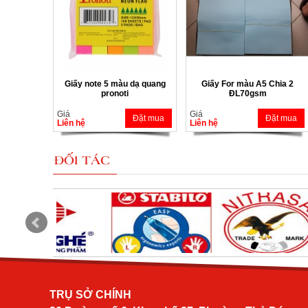
Giấy note 5 màu dạ quang
Giấy For màu A5 Chia 2
pronoti
ĐL70gsm
Giá
Giá
Đặt mua
Đặt mua
Liên hệ
Liên hệ
ĐỐI TÁC
TRỤ SỞ CHÍNH