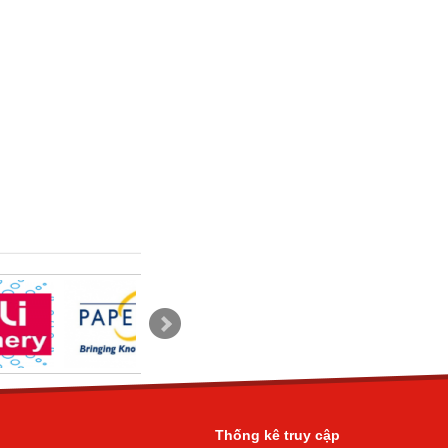
Máy tính Casio fx-
580VN X
Bìa MENU
CLEAR BOOK 20
lá may da cao cấp
Bìa MENU
CLEAR BOOK 20
lá may da cao cấp
Khăn ước Baby
Icare 80 tờ
Khăn ước
Mamamy 80 tờ
Thống kê truy cập