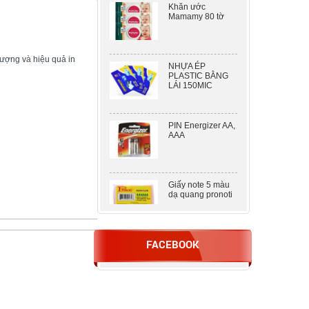
Mamamy 80 tờ
NHỰA ÉP
lượng và hiệu quả in
PLASTIC BẰNG
LÁI 150MIC
PIN Energizer AA,
AAA
Giấy note 5 màu
dạ quang pronoti
DẬP 2 LỖ KW –
FACEBOOK
TRIO 938 ( 100
TỜ )
Nhựa ép A5
80mic khổ lớn