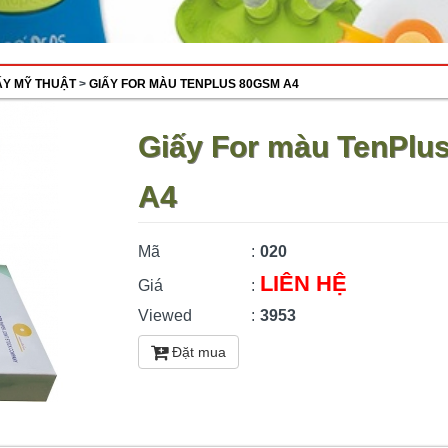
IẤY MỸ THUẬT
>
GIẤY FOR MÀU TENPLUS 80GSM A4
Giấy For màu TenPlu
A4
Mã
:
020
LIÊN HỆ
Giá
:
Viewed
:
3953
Đặt mua