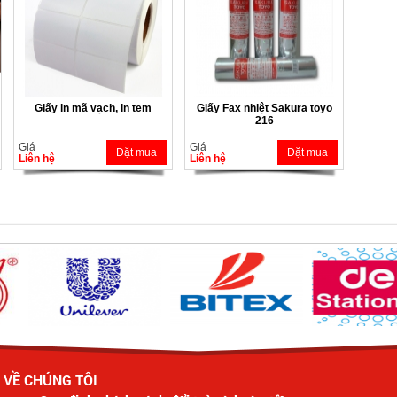
Giấy in mã vạch, in tem
Giấy Fax nhiệt Sakura toyo
216
Giá
Giá
Đặt mua
Đặt mua
Liên hệ
Liên hệ
VỀ CHÚNG TÔI