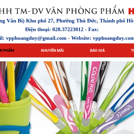
ặng Văn Bi) Khu phố 27, Phường Thủ Đức, Thành phố H
Điện thoại: 028.37223012 - Fax:
il:
vpphoangduy@gmail.com
- Website: vpphoangduy.co
N PHẨM
KHUYẾN MÃI
BÁO GIÁ
T