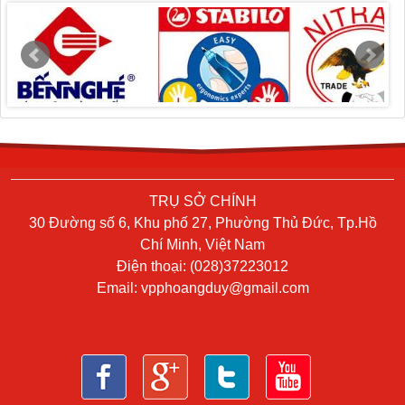
TRỤ SỞ CHÍNH
30 Đường số 6, Khu phố 27, Phường Thủ Đức, Tp.Hồ
Chí Minh, Việt Nam
Điện thoại: (028)37223012
Email:
vpphoangduy@gmail.com