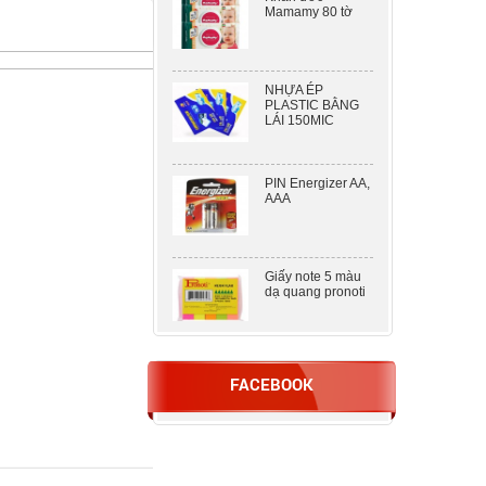
NHỰA ÉP
PLASTIC BẰNG
LÁI 150MIC
PIN Energizer AA,
AAA
Giấy note 5 màu
dạ quang pronoti
DẬP 2 LỖ KW –
TRIO 938 ( 100
FACEBOOK
TỜ )
Nhựa ép A5
80mic khổ lớn