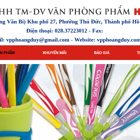
ặng Văn Bi) Khu phố 27, Phường Thủ Đức, Thành phố H
Điện thoại: 028.37223012 - Fax:
il:
vpphoangduy@gmail.com
- Website: vpphoangduy.co
N PHẨM
KHUYẾN MÃI
BÁO GIÁ
T