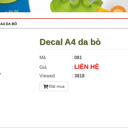
 A4 DA BÒ
Decal A4 da bò
Mã
:
081
LIÊN HỆ
Giá
:
Viewed
:
3818
Đặt mua