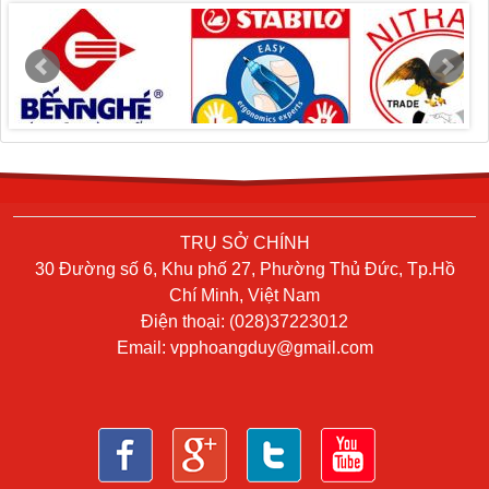
TRỤ SỞ CHÍNH
30 Đường số 6, Khu phố 27, Phường Thủ Đức, Tp.Hồ
Chí Minh, Việt Nam
Điện thoại: (028)37223012
Email:
vpphoangduy@gmail.com