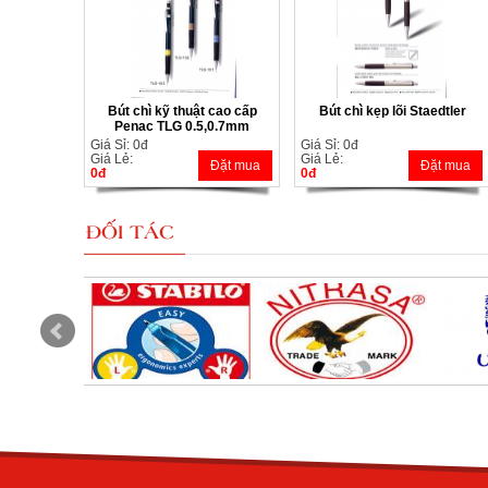
Bút chì kỹ thuật cao cấp
Bút chì kẹp lõi Staedtler
Penac TLG 0.5,0.7mm
Giá Sỉ: 0đ
Giá Sỉ: 0đ
Giá Lẻ:
Giá Lẻ:
Đặt mua
Đặt mua
0đ
0đ
ĐỐI TÁC