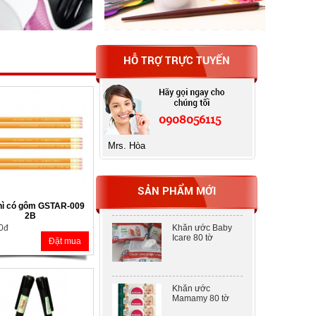
Máy tính Casio fx-
580VN X
HỖ TRỢ TRỰC TUYẾN
Bìa MENU
CLEAR BOOK 20
lá may da cao cấp
0908056115
Mrs. Hòa
Bìa MENU
CLEAR BOOK 20
lá may da cao cấp
SẢN PHẨM MỚI
hì có gôm GSTAR-009
2B
Khăn ước Baby
 0đ
Icare 80 tờ
Đặt mua
Khăn ước
Mamamy 80 tờ