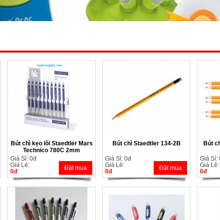
Bút chì kẹo lõi Staedtler Mars
Bút chì Staedtler 134-2B
Bút c
Technico 780C 2mm
Giá Sỉ: 0đ
Giá Sỉ: 0đ
Giá Sỉ:
Giá Lẻ:
Giá Lẻ:
Giá Lẻ:
Đặt mua
Đặt mua
0đ
0đ
0đ