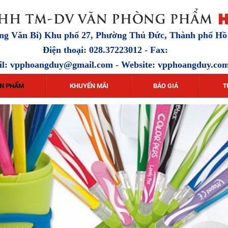
ặng Văn Bi) Khu phố 27, Phường Thủ Đức, Thành phố H
Điện thoại: 028.37223012 - Fax:
il:
vpphoangduy@gmail.com
- Website: vpphoangduy.co
N PHẨM
KHUYẾN MÃI
BÁO GIÁ
T