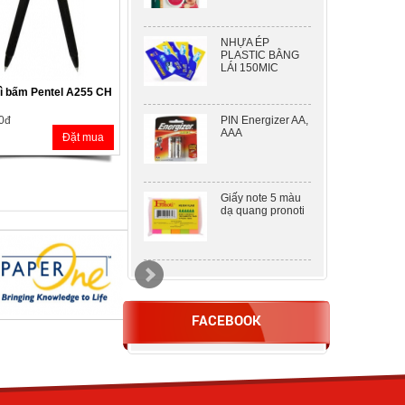
NHỰA ÉP
PLASTIC BẰNG
LÁI 150MIC
ì bấm Pentel A255 CH
PIN Energizer AA,
 0đ
AAA
Đặt mua
Giấy note 5 màu
dạ quang pronoti
DẬP 2 LỖ KW –
TRIO 938 ( 100
TỜ )
FACEBOOK
Nhựa ép A5
80mic khổ lớn