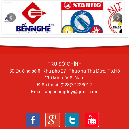
TRỤ SỞ CHÍNH
30 Đường số 6, Khu phố 27, Phường Thủ Đức, Tp.Hồ
Chí Minh, Việt Nam
Điện thoại: (028)37223012
Email:
vpphoangduy@gmail.com