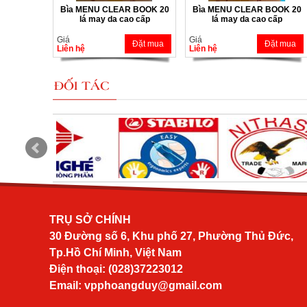
Bìa MENU CLEAR BOOK 20
Bìa MENU CLEAR BOOK 20
lá may da cao cấp
lá may da cao cấp
Giá
Giá
Đặt mua
Đặt mua
Liên hệ
Liên hệ
ĐỐI TÁC
TRỤ SỞ CHÍNH
30 Đường số 6, Khu phố 27, Phường Thủ Đức,
Tp.Hồ Chí Minh, Việt Nam
Điện thoại: (028)37223012
Email:
vpphoangduy@gmail.com