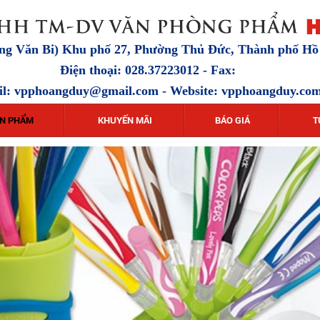
ặng Văn Bi) Khu phố 27, Phường Thủ Đức, Thành phố H
Điện thoại: 028.37223012 - Fax:
il:
vpphoangduy@gmail.com
- Website: vpphoangduy.co
N PHẨM
KHUYẾN MÃI
BÁO GIÁ
T