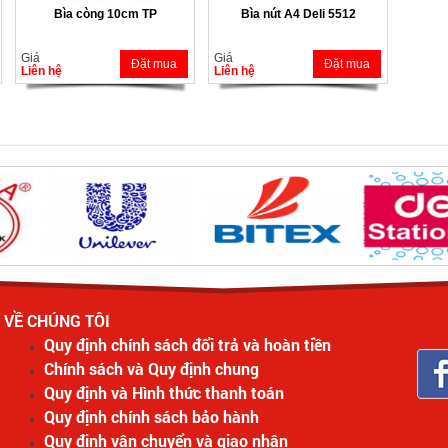
Bìa còng 10cm TP
Bìa nút A4 Deli 5512
Giá
Giá
Đặt mua
Đặt mua
Liên hệ
Liên hệ
VỀ CHÚNG TÔI
Quy định chính sách đổi trả và hoàn tiền
Chính sách và Quy định chung
Quy định và Hình thức thanh toán
Quy định chính sách bảo hành
Quy định vận chuyển và giao nhận