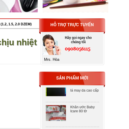
HỖ TRỢ TRỰC TUYẾN
(1.2, 1.5, 2.0 DZEM)
Máy tính Casio fx-
580VN X
hịu nhiệt
0908056115
Bìa MENU
CLEAR BOOK 20
Mrs. Hòa
lá may da cao cấp
SẢN PHẨM MỚI
Bìa MENU
CLEAR BOOK 20
lá may da cao cấp
Khăn ước Baby
Icare 80 tờ
Khăn ước