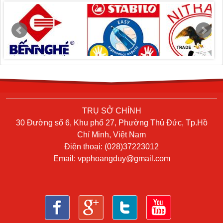
TRỤ SỞ CHÍNH
30 Đường số 6, Khu phố 27, Phường Thủ Đức, Tp.Hồ
Chí Minh, Việt Nam
Điện thoại: (028)37223012
Email:
vpphoangduy@gmail.com