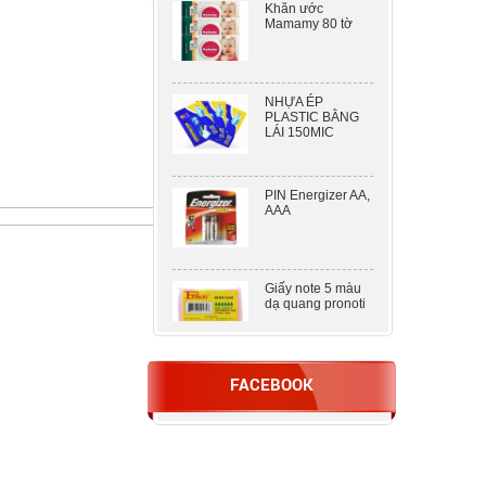
Mamamy 80 tờ
NHỰA ÉP
PLASTIC BẰNG
LÁI 150MIC
PIN Energizer AA,
AAA
Giấy note 5 màu
dạ quang pronoti
DẬP 2 LỖ KW –
FACEBOOK
TRIO 938 ( 100
TỜ )
Nhựa ép A5
80mic khổ lớn