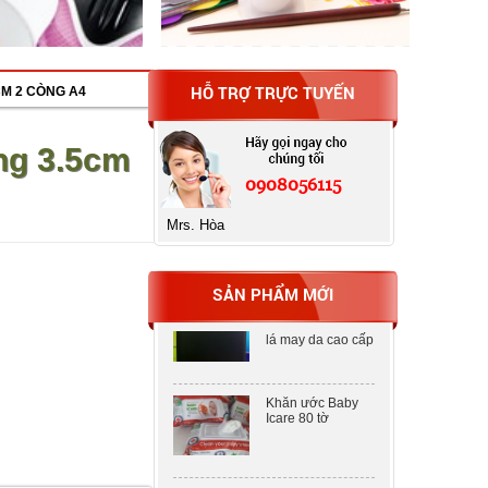
HỖ TRỢ TRỰC TUYẾN
CM 2 CÒNG A4
Máy tính Casio fx-
580VN X
ắng 3.5cm
0908056115
Bìa MENU
CLEAR BOOK 20
Mrs. Hòa
lá may da cao cấp
SẢN PHẨM MỚI
Bìa MENU
CLEAR BOOK 20
lá may da cao cấp
Khăn ước Baby
Icare 80 tờ
Khăn ước