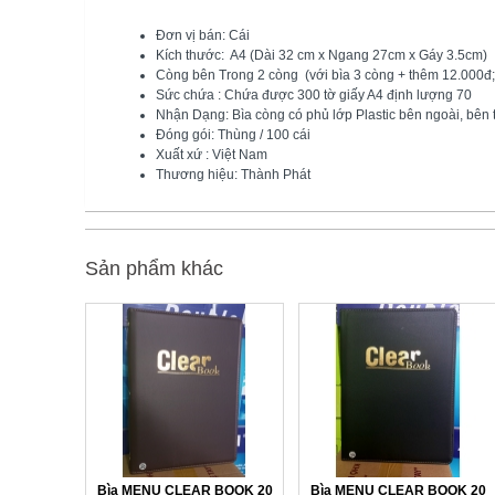
Đơn vị bán: Cái
Kích thước: A4 (Dài 32 cm x Ngang 27cm x Gáy 3.5cm)
Còng bên Trong 2 còng (với bìa 3 còng + thêm 12.000đ;
Sức chứa : Chứa được 300 tờ giấy A4 định lượng 70
Nhận Dạng: Bìa còng có phủ lớp Plastic bên ngoài, bên
Đóng gói: Thùng / 100 cái
Xuất xứ : Việt Nam
Thương hiệu: Thành Phát
Sản phẩm khác
Bìa MENU CLEAR BOOK 20
Bìa MENU CLEAR BOOK 20