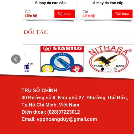
lá may da cao cấp
lá may da cao cấp
Giá
Giá
Đặt mua
Đặt mua
Liên hệ
Liên hệ
ĐỐI TÁC
TRỤ SỞ CHÍNH
30 Đường số 6, Khu phố 27, Phường Thủ Đức,
Tp.Hồ Chí Minh, Việt Nam
Điện thoại: (028)37223012
Email:
vpphoangduy@gmail.com