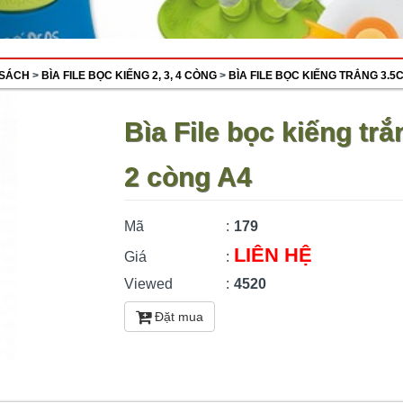
 SÁCH
>
BÌA FILE BỌC KIẾNG 2, 3, 4 CÒNG
>
BÌA FILE BỌC KIẾNG TRẮNG 3.5
Bìa File bọc kiếng tr
2 còng A4
Mã
:
179
LIÊN HỆ
Giá
:
Viewed
:
4520
Đặt mua