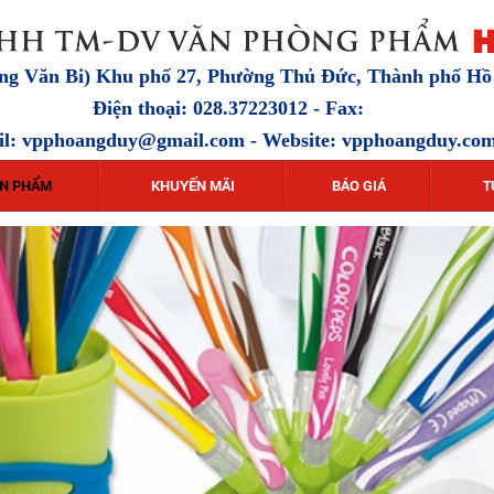
ặng Văn Bi) Khu phố 27, Phường Thủ Đức, Thành phố H
Điện thoại: 028.37223012 - Fax:
il:
vpphoangduy@gmail.com
- Website: vpphoangduy.co
N PHẨM
KHUYẾN MÃI
BÁO GIÁ
T