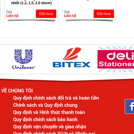
nhiệt (1.2, 1.5, 2.0 dzem)
Giá
Giá
Đặt mua
Đặt mua
Liên hệ
Liên hệ
VỀ CHÚNG TÔI
Quy định chính sách đổi trả và hoàn tiền
Chính sách và Quy định chung
Quy định và Hình thức thanh toán
Quy định chính sách bảo hành
Quy định vận chuyển và giao nhận
Quy định chính sách Xử lý và Khiếu nại