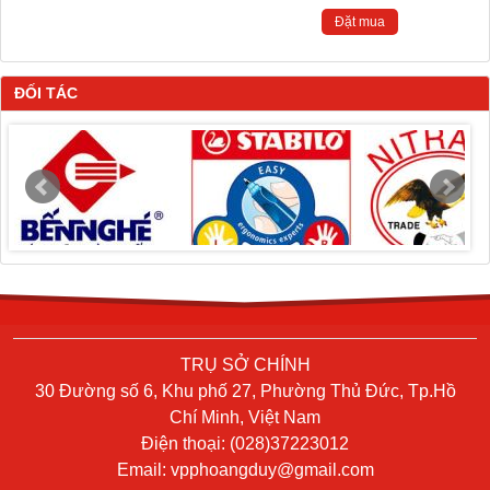
Đặt mua
ĐỐI TÁC
TRỤ SỞ CHÍNH
30 Đường số 6, Khu phố 27, Phường Thủ Đức, Tp.Hồ
Chí Minh, Việt Nam
Điện thoại: (028)37223012
Email:
vpphoangduy@gmail.com