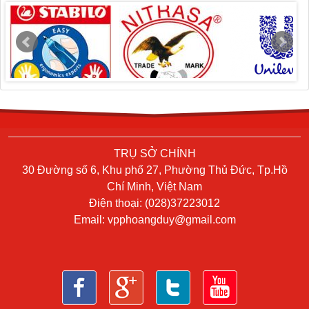
TRỤ SỞ CHÍNH
30 Đường số 6, Khu phố 27, Phường Thủ Đức, Tp.Hồ
Chí Minh, Việt Nam
Điện thoại: (028)37223012
Email:
vpphoangduy@gmail.com