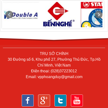
TRỤ SỞ CHÍNH
30 Đường số 6, Khu phố 27, Phường Thủ Đức, Tp.Hồ
Chí Minh, Việt Nam
Điện thoại: (028)37223012
Email:
vpphoangduy@gmail.com