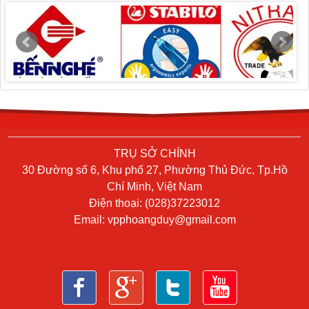
TRỤ SỞ CHÍNH
30 Đường số 6, Khu phố 27, Phường Thủ Đức, Tp.Hồ
Chí Minh, Việt Nam
Điện thoại: (028)37223012
Email:
vpphoangduy@gmail.com