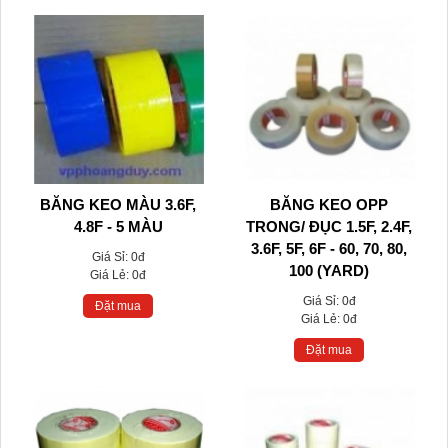
BĂNG KEO MÀU 3.6F,
BĂNG KEO OPP
4.8F - 5 MÀU
TRONG/ ĐỤC 1.5F, 2.4F,
3.6F, 5F, 6F - 60, 70, 80,
Giá Sỉ:
0đ
100 (YARD)
Giá Lẻ:
0đ
Giá Sỉ:
0đ
Đặt mua
Giá Lẻ:
0đ
Đặt mua