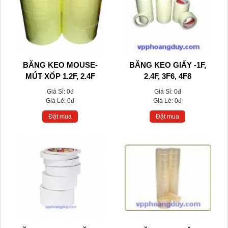
BĂNG KEO MOUSE-
BĂNG KEO GIẤY -1F,
MÚT XỐP 1.2F, 2.4F
2.4F, 3F6, 4F8
Giá Sỉ:
0đ
Giá Sỉ:
0đ
Giá Lẻ:
0đ
Giá Lẻ:
0đ
Đặt mua
Đặt mua