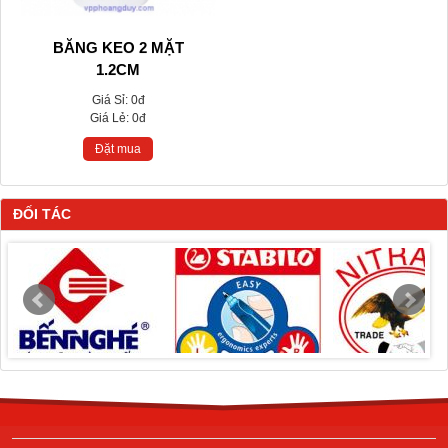
BĂNG KEO 2 MẶT
1.2CM
Giá Sỉ:
0đ
Giá Lẻ:
0đ
Đặt mua
ĐỐI TÁC