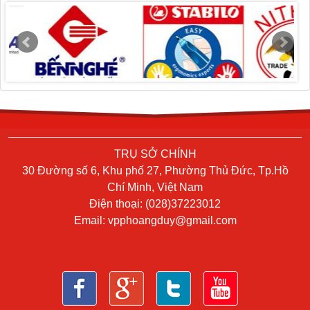
TRỤ SỞ CHÍNH
30 Đường số 6, Khu phố 27, Phường Thủ Đức, Tp.Hồ
Chí Minh, Việt Nam
Điện thoại: (028)37223012
Email:
vpphoangduy@gmail.com